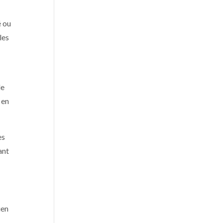
é ou
les
de
 en
es
ant
ien