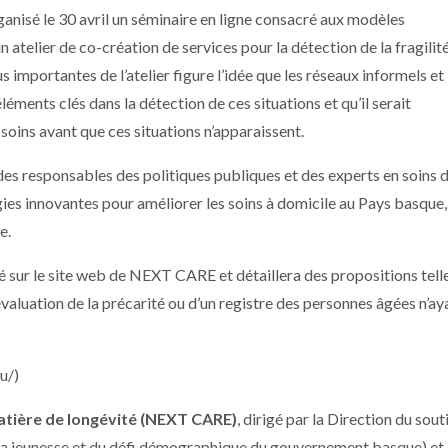
ganisé le 30 avril un séminaire en ligne consacré aux modèles
 atelier de co-création de services pour la détection de la fragilit
us importantes de l’atelier figure l’idée que les réseaux informels et 
ments clés dans la détection de ces situations et qu’il serait
soins avant que ces situations n’apparaissent.
, des responsables des politiques publiques et des experts en soins 
gies innovantes pour améliorer les soins à domicile au Pays basque,
e.
é sur le site web de NEXT CARE et détaillera des propositions tell
valuation de la précarité ou d’un registre des personnes âgées n’ay
u/)
matière de longévité (NEXT CARE)
, dirigé par la Direction du sout
e la jeunesse et du défi démographique du gouvernement basque) et