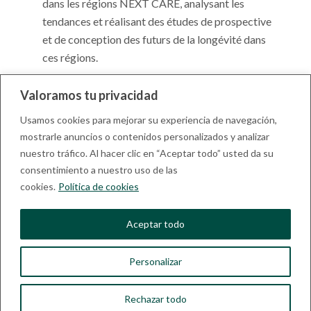
dans les régions NEXT CARE, analysant les
tendances et réalisant des études de prospective
et de conception des futurs de la longévité dans
ces régions.
Entreprendre de manière intensive la
Valoramos tu privacidad
communication et la diffusion des résultats à
Usamos cookies para mejorar su experiencia de navegación,
travers la tenue de rencontres et de séminaires
mostrarle anuncios o contenidos personalizados y analizar
transfrontaliers.
nuestro tráfico. Al hacer clic en “Aceptar todo” usted da su
consentimiento a nuestro uso de las
cookies.
Política de cookies
Aceptar todo
Please follow and like us:
Personalizar
Euskara
(
Basque
)
Français
Español
(
Espagnol
)
Rechazar todo