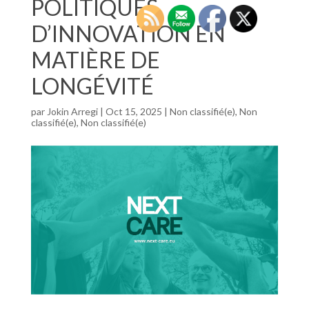
POLITIQUES
D’INNOVATION EN
MATIÈRE DE
LONGÉVITÉ
par
Jokin Arregi
|
Oct 15, 2025
|
Non classifié(e)
,
Non
classifié(e)
,
Non classifié(e)