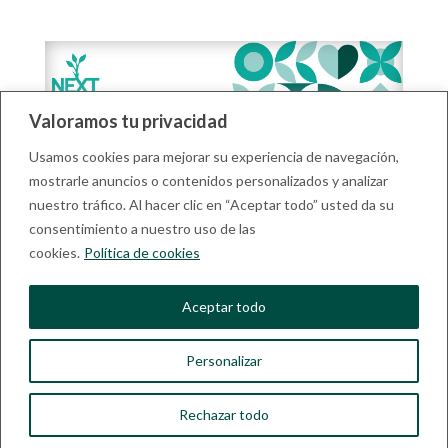
Valoramos tu privacidad
Usamos cookies para mejorar su experiencia de navegación,
mostrarle anuncios o contenidos personalizados y analizar
nuestro tráfico. Al hacer clic en “Aceptar todo” usted da su
consentimiento a nuestro uso de las
cookies.
Política de cookies
Aceptar todo
Le ‘II Rencontre NEXT-CARE :
Innovation en Longévité, Politiques,
Personalizar
Outils et Futurs’ aura lieu le 28
novembre à FICOBA, Irún.
Rechazar todo
Nov 16, 2023