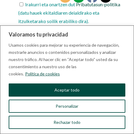
Irakurri eta onartzen dut
Pribatutasun-politika
(datu hauek ekitaldiaren deialdirako eta
itzulketarako soilik erabiliko dira).
Valoramos tu privacidad
Nire irudia argazkietan eta bideoetan
komunikazio- eta zabalkunde-helburuetarako
Usamos cookies para mejorar su experiencia de navegación,
erabiltzea onartzen dut.
mostrarle anuncios o contenidos personalizados y analizar
nuestro tráfico. Al hacer clic en “Aceptar todo” usted da su
consentimiento a nuestro uso de las
cookies.
Política de cookies
Euskara
Français
(
French
)
Español
(
Spanish
)
Aceptar todo
Personalizar
Rechazar todo