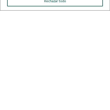
Rechazar todo
Legezko baldintzak onartzen ditut. Kontsultatu
hemen gure pribatutasun politika.
Bidali
=
1 + 8